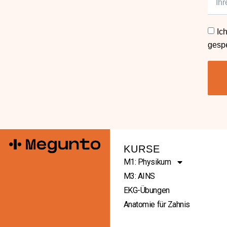
Ic
gespe
KURSE
M1: Physikum
M3: AINS
EKG-Übungen
Anatomie für Zahnis