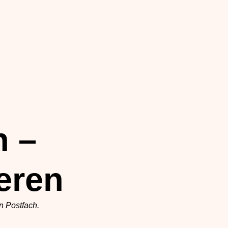
n –
eren
n Postfach.