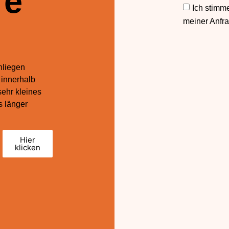
re
Ich stimm
meiner Anfra
nliegen
 innerhalb
sehr kleines
s länger
Hier
klicken