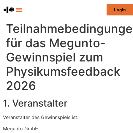
Inhalt
springen
Login
Für Unternehmen
Teilnahmebedingung
für das Megunto-
Gewinnspiel zum
Physikumsfeedback
2026
1. Veranstalter
Veranstalter des Gewinnspiels ist:
Megunto GmbH